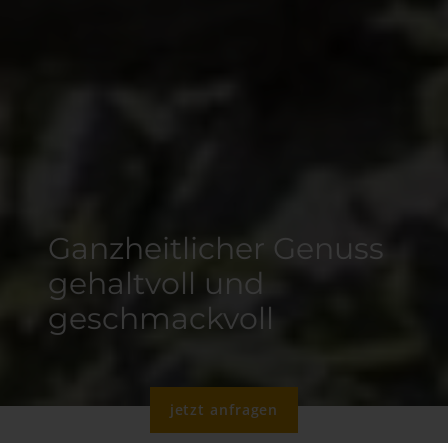
Ganzheitlicher Genuss
gehaltvoll und
geschmackvoll
jetzt anfragen