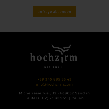
anfrage absenden
+39 345 885 55 43
info@hochzirm.com
Michelreiserweg 12 • I-39032 Sand in
Taufers (BZ) • Südtirol | Italien