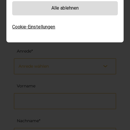
Alle ablehnen
Unverbindliche Anfrage
Jetzt Traumurlaub
Cookie-Einstellungen
sichern
Anrede*
Vorname
Nachname*