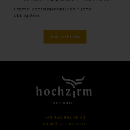
I campi contrassegnati con * sono
obbligatori.
invia richiesta
+39 345 885 55 43
info@hochzirm.com