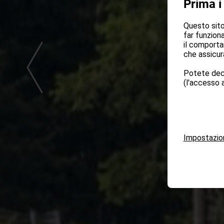
Prima i
Questo sito 
far funziona
il comporta
che assicura
Potete deci
(l'accesso a
Impostazio