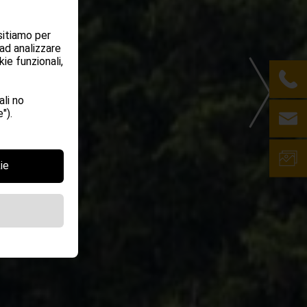
sitiamo per
 ad analizzare
ie funzionali,
li no
").
ie