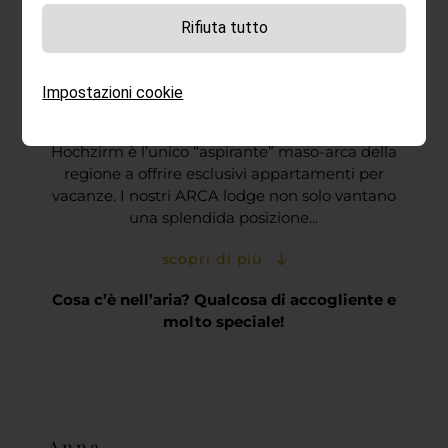
Sentirsi a casa negli ARCA lodge!
Rifiuta tutto
Cullarsi nell’abbraccio della
natura
Impostazioni cookie
I masi-arca si impegnano per la protezione di
specie rare in via di estinzione. Il maso
Hochzirm è l’unico “aspirante” maso-arca della
regione a offrire esclusivi appartamenti per
vacanze. I nostri ARCA lodge non solo vantano
una splendida posizione...
scopri di più
Cosa c’è nell’aria? Qualcosa di accogliente e
molto speciale!
Anna