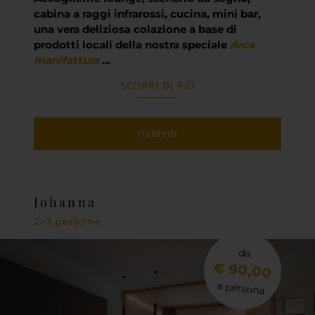
cabina a raggi infrarossi, cucina, mini bar,
una vera deliziosa colazione a base di
prodotti locali della nostra speciale
Arca
manifattura
…
SCOPRI DI PIÙ
richiedi
Johanna
2–3 persone
da
€ 90,00
a persona