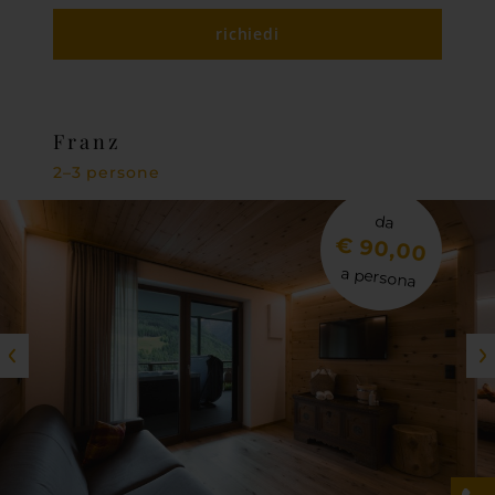
richiedi
Franz
2–3 persone
da
€ 90,00
a persona