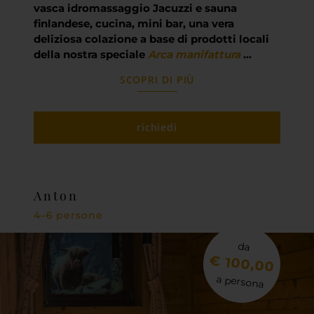
vasca idromassaggio Jacuzzi e sauna
finlandese, cucina, mini bar, una vera
deliziosa colazione a base di prodotti locali
della nostra speciale
Arca manifattura
…
SCOPRI DI PIÙ
richiedi
Anton
4–6 persone
da
€ 100,00
a persona